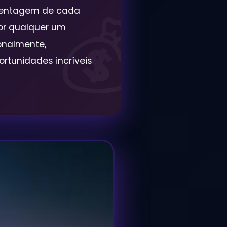
rcentagem de cada
or qualquer um
ionalmente,
ortunidades incríveis