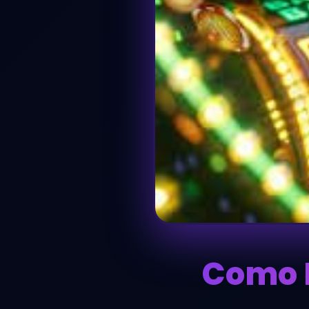
Como F