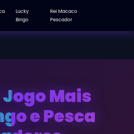
ica
Lucky
Rei Macaco
Bingo
Pescador
O Jogo Mais
ngo e Pesca