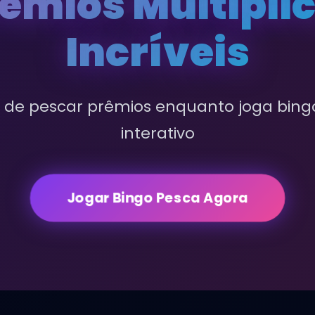
êmios Multipli
Incríveis
 de pescar prêmios enquanto joga bing
interativo
Jogar Bingo Pesca Agora