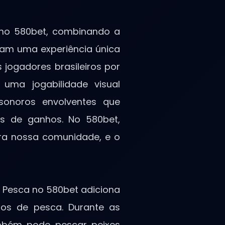
s no 580bet, combinando a
iam uma experiência única
 jogadores brasileiros por
uma jogabilidade visual
 sonoros envolventes que
s de ganhos. No 580bet,
ra nossa comunidade, e o
o Pesca no 580bet adiciona
os de pesca. Durante as
mbém pode pescar peixes