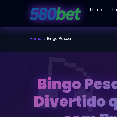
Home
Ha
Home
Bingo Pesca
Bingo Pesc
Divertido 