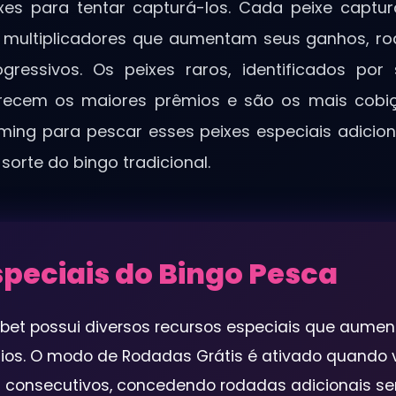
xes para tentar capturá-los. Cada peixe capt
, multiplicadores que aumentam seus ganhos, r
ressivos. Os peixes raros, identificados po
ferecem os maiores prêmios e são os mais cobi
iming para pescar esses peixes especiais adicio
sorte do bingo tradicional.
peciais do Bingo Pesca
bet possui diversos recursos especiais que aum
os. O modo de Rodadas Grátis é ativado quando v
 consecutivos, concedendo rodadas adicionais s