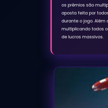
os prêmios são multi
aposta feita por tod
durante o jogo. Além 
multiplicando todos o
de lucros massivos.